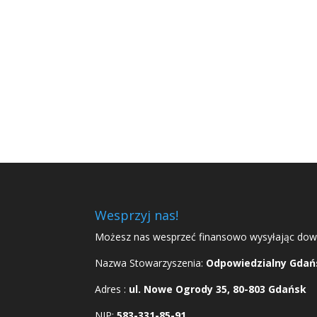
Wesprzyj nas!
Możesz nas wesprzeć finansowo wysyłając dowo
Nazwa Stowarzyszenia:
Odpowiedzialny Gdań
Adres :
ul. Nowe Ogrody 35, 80-803 Gdańsk
NIP:
583-331-85-91