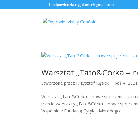
odpowiedzialnygdansk@gmail.com
Warsztat „Tato&Córka – n
utworzone przez
Krzysztof Kęsicki
|
paź 4, 2021
Warsztat „Tato&Córka – nowe spojrzenie” za nam
trzecie warsztaty „Tato&Córka – nowe spojrzen
Wspólnie z Fundacją Cyryla i Metodego...