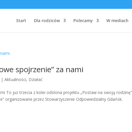
Start
Dla rodziców
Polecamy
W mediach
owe spojrzenie” za nami
|
Aktualności
,
Działać
i To już trzecia z kolei odsłona projektu „Postaw na swoją rodzinę”
ie” organizowane przez Stowarzyszenie Odpowiedzialny Gdańsk.