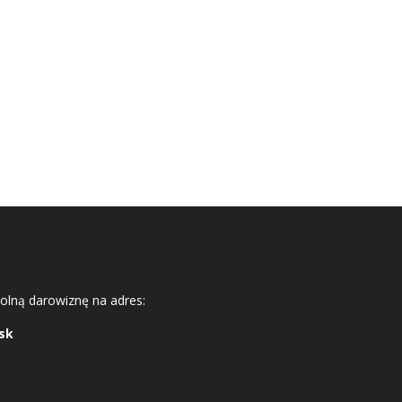
lną darowiznę na adres:
sk