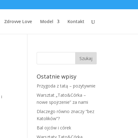
Zdrovve Love
Model
Kontakt
Ostatnie wpisy
Przygoda z tatą – pozytywnie
Warsztat „Tato&Córka –
 i
nowe spojrzenie” za nami
Dlaczego równo znaczy “bez
Katolików”?
Bal ojców i córek
Warsztaty Tato&Córka