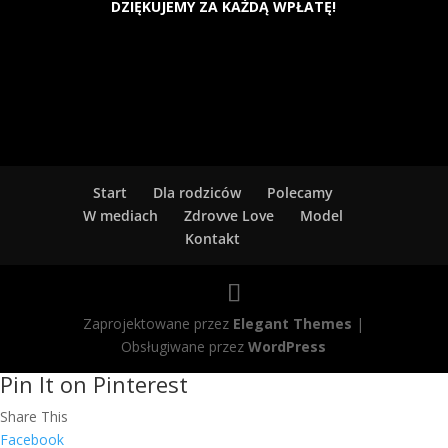
DZIĘKUJEMY ZA KAŻDĄ WPŁATĘ!
Start
Dla rodziców
Polecamy
W mediach
Zdrovve Love
Model
Kontakt
Zaprojektowane przez
Elegant Themes
|
Obsługiwane przez
WordPress
Pin It on Pinterest
Share This
Facebook