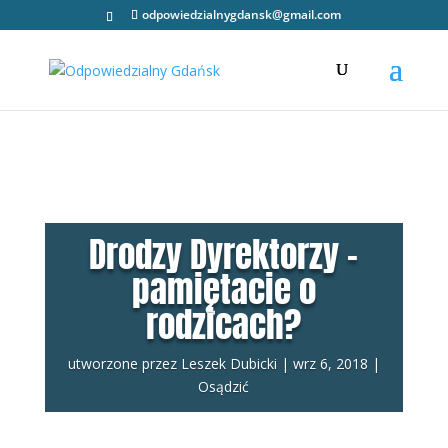
odpowiedzialnygdansk@gmail.com
Drodzy Dyrektorzy –
pamiętacie o
rodzicach?
utworzone przez
Leszek Dubicki
|
wrz 6, 2018
|
Osądzić